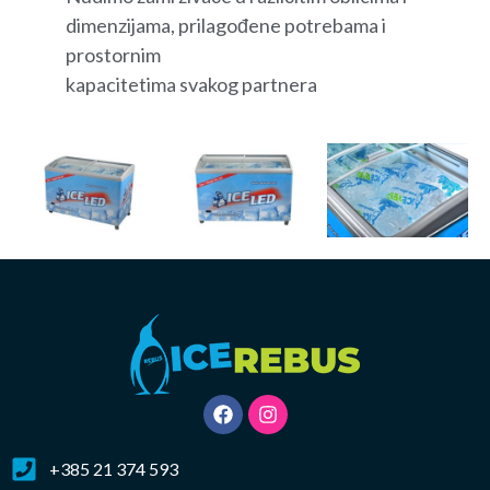
dimenzijama, prilagođene potrebama i
prostornim
kapacitetima svakog partnera
+385 21 374 593