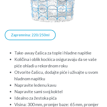
Zapremnina: 220/250ml
Take-away čašica za tople i hladne napitke
Količina i oblik kockica osiguravaju da se vaše
piće ohladi u rekordnom roku
Otvorite čašicu, dodajte piće i uživajte u svom
hladnom napitku
Napravite ledenu kavu
Napravite sami svoj koktel
Idealno za žestoka pića
Visina: 300 mm, promjer baze: 65 mm, promjer