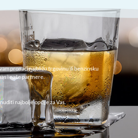
vam pronaći najbližu trgovinu ili benzinsku
as i naše partnere.
uditi najbolje opcije za Vas.