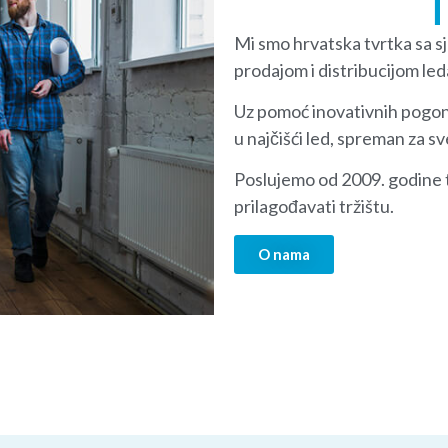
T
Mi smo hrvatska tvrtka sa sj
prodajom i distribucijom led
Uz pomoć inovativnih pogon
u najčišći led, spreman za s
Poslujemo od 2009. godine t
prilagođavati tržištu.
O nama