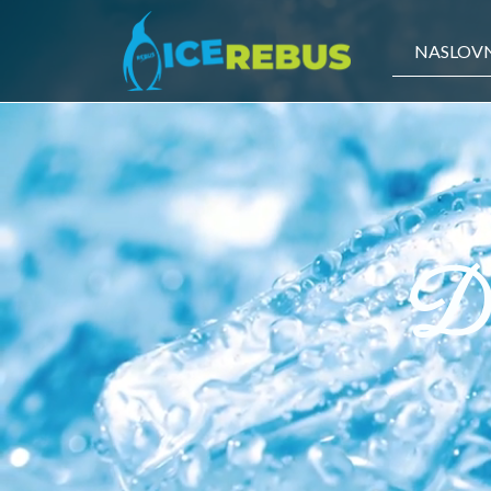
NASLOV
Do