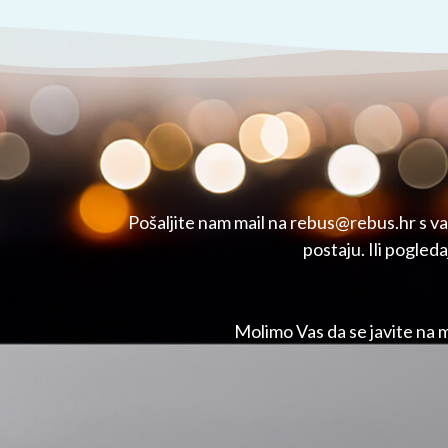
Pošaljite nam mail na rebus@rebus.hr s vaš
postaju. Ili pogle
Molimo Vas da se javite na 