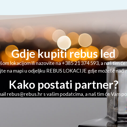
Gdje kupiti rebus led
om lokacijom ili nazovite na +385 21 374 593, a naš tim će 
dajte na mapi u odjeljku REBUS LOKACIJE gdje možete naći n
Kako postati partner?
mail
rebus@rebus.hr
s vašim podatcima, a naš tim će Vam pon