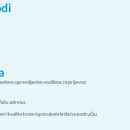
odi
a
sebno opremljenim vozilima za prijevoz
Vašu adresu.
om i kvalitetnom isporukom leda na području