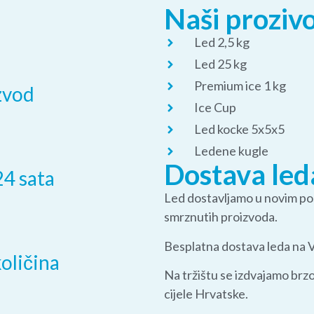
Naši proziv
Led 2,5 kg
Led 25 kg
Premium ice 1 kg
zvod
Ice Cup
Led kocke 5x5x5
Ledene kugle
Dostava led
24 sata
Led dostavljamo u novim po
smrznutih proizvoda.
Besplatna dostava leda na 
oličina
Na tržištu se izdvajamo brz
cijele Hrvatske.