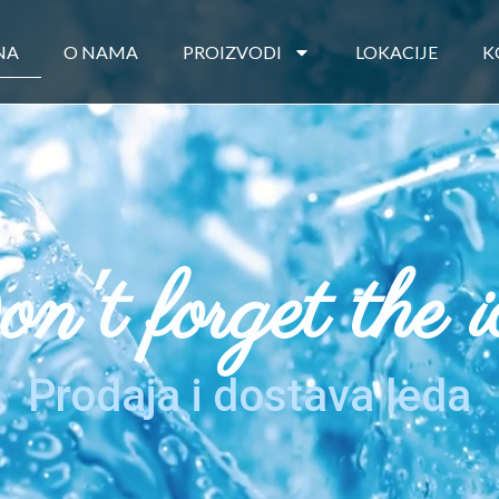
NA
O NAMA
PROIZVODI
LOKACIJE
K
n't forget the i
Prodaja i dostava leda